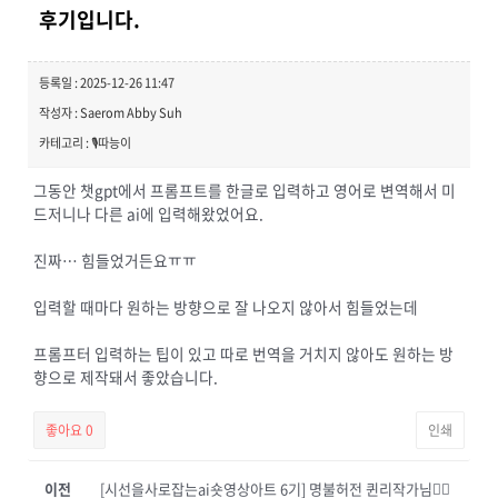
후기입니다.
등록일 : 2025-12-26 11:47
작성자 : Saerom Abby Suh
카테고리 : 🎙️따능이
그동안 챗gpt에서 프롬프트를 한글로 입력하고 영어로 변역해서 미
드저니나 다른 ai에 입력해왔었어요.
진짜… 힘들었거든요ㅠㅠ
입력할 때마다 원하는 방향으로 잘 나오지 않아서 힘들었는데
프롬프터 입력하는 팁이 있고 따로 번역을 거치지 않아도 원하는 방
향으로 제작돼서 좋았습니다.
좋아요
0
인쇄
이전
[시선을사로잡는ai숏영상아트 6기] 명불허전 퀸리작가님👍🏻