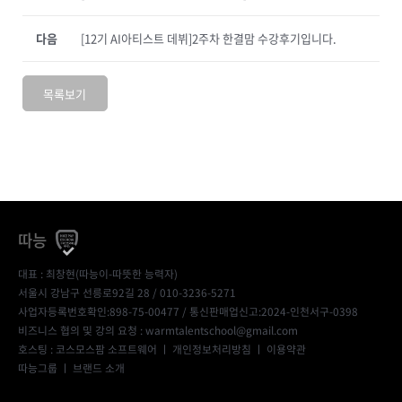
다음
[12기 AI아티스트 데뷔]2주차 한결맘 수강후기입니다.
목록보기
따능
대표 : 최창현(따능이-따뜻한 능력자)
서울시 강남구 선릉로92길 28 / 010-3236-5271
사업자등록번호확인:898-75-00477
/ 통신판매업신고:2024-인천서구-0398
비즈니스 협의 및 강의 요청 : warmtalentschool@gmail.com
호스팅 : 코스모스팜 소프트웨어 ㅣ
개인정보처리방침
ㅣ
이용약관
따능그룹
ㅣ
브랜드 소개