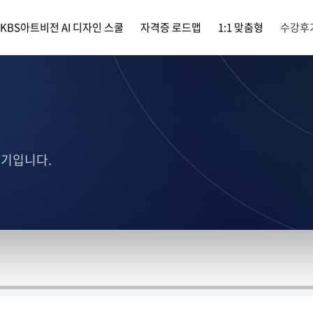
KBS아트비전 AI 디자인 스쿨
자격증 로드맵
1:1 맞춤형
수강후
후기입니다.