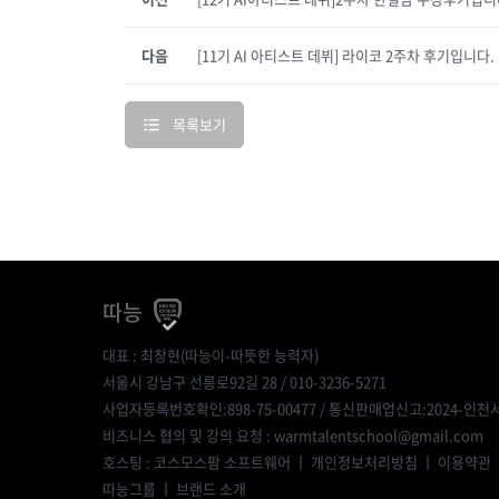
다음
[11기 AI 아티스트 데뷔] 라이코 2주차 후기입니다.
목록보기
따능
대표 : 최창현(따능이-따뜻한 능력자)
서울시 강남구 선릉로92길 28 / 010-3236-5271
사업자등록번호확인:898-75-00477
/ 통신판매업신고:2024-인천서
비즈니스 협의 및 강의 요청 : warmtalentschool@gmail.com
호스팅 : 코스모스팜 소프트웨어 ㅣ
개인정보처리방침
ㅣ
이용약관
따능그룹
ㅣ
브랜드 소개