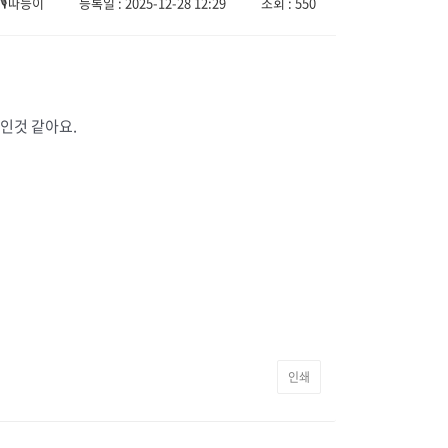
🎙️따능이
등록일 : 2025-12-28 12:29
조회 : 550
준인것 같아요.
인쇄