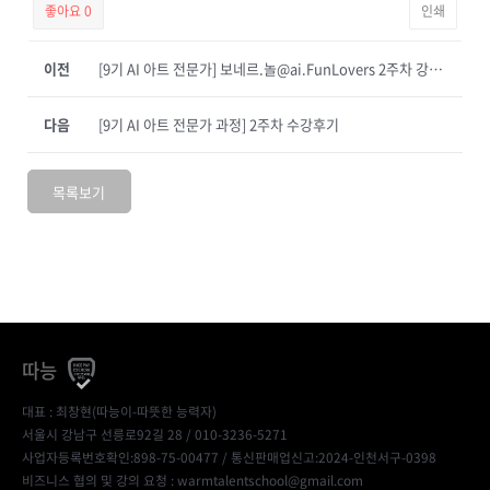
좋아요
0
인쇄
이전
[9기 AI 아트 전문가] 보네르.놀@ai.FunLovers 2주차 강의 후기입니다.
다음
[9기 AI 아트 전문가 과정] 2주차 수강후기
목록보기
따능
대표 : 최창현(따능이-따뜻한 능력자)
서울시 강남구 선릉로92길 28 / 010-3236-5271
사업자등록번호확인:898-75-00477
/ 통신판매업신고:2024-인천서구-0398
비즈니스 협의 및 강의 요청 : warmtalentschool@gmail.com