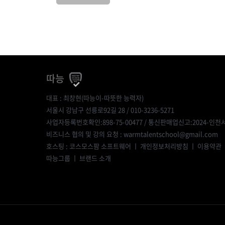
따능
대표 : 최창현(따능이-따뜻한 능력자)
서울시 강남구 선릉로92길 28 / 010-3236-5271
사업자등록번호확인:898-75-00477
/ 통신판매업신고:2024-인천서
비즈니스 협의 및 강의 요청 : warmtalentschool@gmail.com
호스팅 : 코스모스팜 소프트웨어 ㅣ
개인정보처리방침
ㅣ
이용약관
따능그룹
ㅣ
브랜드 소개