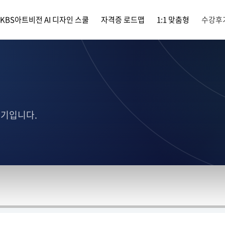
KBS아트비전 AI 디자인 스쿨
자격증 로드맵
1:1 맞춤형
수강후
후기입니다.