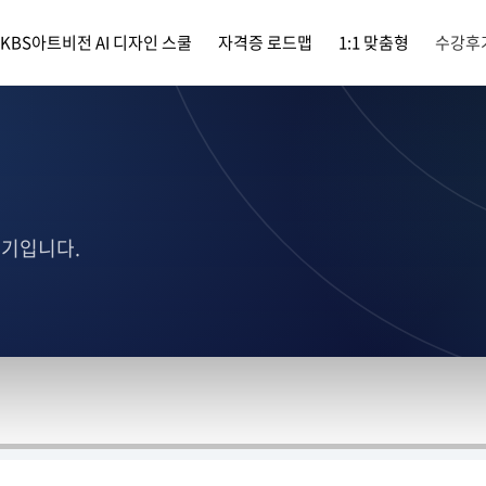
KBS아트비전 AI 디자인 스쿨
자격증 로드맵
1:1 맞춤형
수강후
후기입니다.