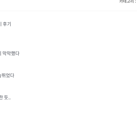
카테고리 : 
기 후기
이 막막했다
슴뛰었다
 듯..