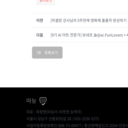
좋아요
0
이전
[미셸장 강사님의 5주만에 영화제 출품작 완성하기 
다음
[9기 AI 아트 전문가] 보네르.놀@ai.FunLovers +
목록보기
따능
대표 : 최창현(따능이-따뜻한 능력자)
서울시 강남구 선릉로92길 28 / 010-3236-5271
사업자등록번호확인:898-75-00477
/ 통신판매업신고:2024-인천서