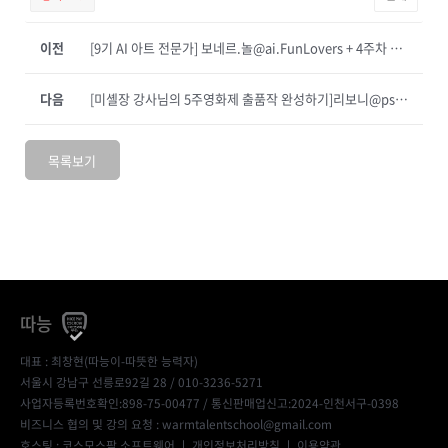
이전
[9기 AI 아트 전문가] 보네르.놀@ai.FunLovers + 4주차 후기
다음
[미셸장 강사님의 5주영화제 출품작 완성하기]리보니@pskjii 3주차 후기
목록보기
따능
대표 : 최창현(따능이-따뜻한 능력자)
서울시 강남구 선릉로92길 28 / 010-3236-5271
사업자등록번호확인:898-75-00477
/ 통신판매업신고:2024-인천서구-0398
비즈니스 협의 및 강의 요청 : warmtalentschool@gmail.com
호스팅 : 코스모스팜 소프트웨어 ㅣ
개인정보처리방침
ㅣ
이용약관