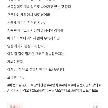
부족함에도 계속 앞으로 나아가고 있는 것 같다.
오프라인 제작에서 AI로 넘어와
새롭게 배우기 시작한 지금.
계속속 배우고 강사님의 열정적인 강의를
따라하다보니 어느새 많이 부족하지만
영상 하나가 완성되려 한다.
아직 갈 길이 멀지만 그래도 결승점까지는
가봐야겠지.
강사님. 잘 믿고 끝까지 따라가보겠습니다.
고맙습니다.
#따능스쿨
#AI아트강의전문
#AI영화
#AI아트
#미셸장AI영화강의
#
AI영화시나리오
#ChatGPT
#구글AI스튜디오
#AI영화스토리보드
좋아요
0
인쇄