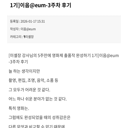
1기]이음@eum-3주차 후기
등록일 : 2026-01-17 15:31
작성자 : 이음@eum
카테고리 : 🎙️미셸장
[미셸장 강사님의 5주만에 영화제 출품작 완성하기 1기]이음@eum
-3주차 후기
늘 하는 생각이지만
촬영, 편집, 조명, 음악, 소품 등
그 모두가 어려운 것 같다.
어느 하나 쉬운 분야가 없는 것 같다.
특히 영화는.
그럼에도 완성되었을 때의 성취감은은
다른 무엇과 비교할 수 없기 때문에