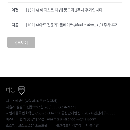
이전
[13기 AI 아티스트 데뷔] 몽그리 1주차 후기입니다.
다음
[10기 AI아트 전문가] 필메이커@feelmaker_k / 1주차 후기
목록보기
따능
대표 : 최창현(따능이-따뜻한 능력자)
서울시 강남구 선릉로92길 28 / 010-3236-5271
사업자등록번호확인:898-75-00477
/ 통신판매업신고:2024-인천서구-0398
비즈니스 협의 및 강의 요청 : warmtalentschool@gmail.com
호스팅 : 코스모스팜 소프트웨어 ㅣ
개인정보처리방침
ㅣ
이용약관