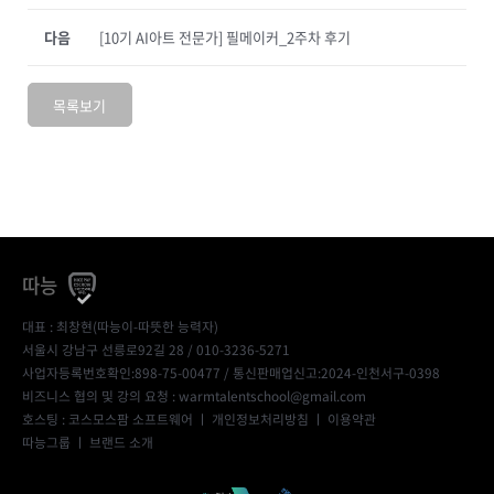
다음
[10기 AI아트 전문가] 필메이커_2주차 후기
목록보기
따능
대표 : 최창현(따능이-따뜻한 능력자)
서울시 강남구 선릉로92길 28 / 010-3236-5271
사업자등록번호확인:898-75-00477
/ 통신판매업신고:2024-인천서구-0398
비즈니스 협의 및 강의 요청 : warmtalentschool@gmail.com
호스팅 : 코스모스팜 소프트웨어 ㅣ
개인정보처리방침
ㅣ
이용약관
따능그룹
ㅣ
브랜드 소개