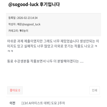
@sogood-luck 후기입니다
등록일 : 2026-02-23 14:34
작성자 : 해온@sogood_Iuck
카테고리 : 🎙️따능이
아쉬운 과제 제출이였지만 그래도 너무 재밌었습니다 생성안되는 이
미지도 있고 실패작도 너무 많았고 이외로 웃기는 작품도 나오고 ㅋ
ㅋㅋ
동료 수강생분들 작품보면서 나두 더 분발해야겠다는 ....
좋아요
0
인쇄
이전
[13rl AI아티스트 데뷔] 도묘 2주차