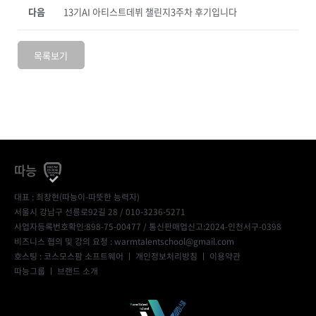
다음
13기AI 아티스트데뷔 챌린지3주차 후기입니다
목록보기
따능
대표 : 최창현(따능이-따뜻한 능력자)
서울시 강남구 선릉로92길 28 / 010-3236-5271
사업자등록번호확인:898-75-00477
/ 통신판매업신고:2024-인천서구-0398
비즈니스 협의 및 강의 요청 : warmtalentschool@gmail.com
호스팅 : 코스모스팜 소프트웨어 ㅣ
개인정보처리방침
ㅣ
이용약관
따능그룹
ㅣ
브랜드 소개