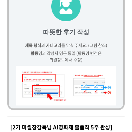
따뜻한 후기 작성
제목 형식
과
카테고리
를 맞춰 주세요. (그림 참조)
활동명
과
작성자 명
은 통일 (활동명 변경은
회원정보에서 수정)
[2기 미셸장감독님 AI영화제 출품작 5주 완성]