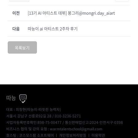
이전
[13기 AI 아티스트 데뷔] 몽그리@mongri.day_aiart
다음
따능이 ai 아티스트 2주차 후기
목록보기
따능
대표 : 최창현(따능이-따뜻한 능력자)
서울시 강남구 선릉로92길 28 / 010-3236-5271
사업자등록번호확인:898-75-00477
/ 통신판매업신고:2024-인천서구-0398
비즈니스 협의 및 강의 요청 : warmtalentschool@gmail.com
호스팅 : 코스모스팜 소프트웨어 ㅣ
개인정보처리방침
ㅣ
이용약관