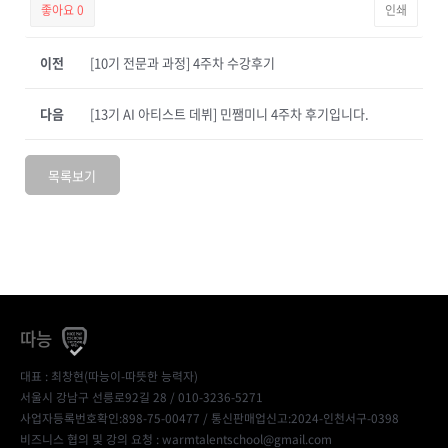
좋아요
0
인쇄
이전
[10기 전문과 과정] 4주차 수강후기
다음
[13기 AI 아티스트 데뷔] 민쨈미니 4주차 후기입니다.
목록보기
따능
대표 : 최창현(따능이-따뜻한 능력자)
서울시 강남구 선릉로92길 28 / 010-3236-5271
사업자등록번호확인:898-75-00477
/ 통신판매업신고:2024-인천서구-0398
비즈니스 협의 및 강의 요청 : warmtalentschool@gmail.com