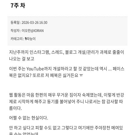
7주 차
등록일 : 2026-03-26 16:30
작성자 : 이오란@IORAN
카테고리 : 🎙️따능이
지난주까지 인스타그램, 스레드, 블로그 개설/관리가 과제로 줄줄이
나오는 걸 보고
이번 주는 YouTube까지 개설하라고 할 것 같았는데 역시 ... 페이스
북은 없지요? 또르르 저 페북은 싫거든요 ㅠ
웹 활동은 마음 한편의 매우 무거운 짐이자 숙제였는데, 이렇게 반강
제로 시작하게 해주고 동기를 불어넣어 주니 나로서는 참 감사할 따
름이다.
어쩔 수 없는 현실이다.
안 하고 싶다고 피할 수도 없고 그렇다고 여기에만 주야장천 메여있
을 수는 없었는데,