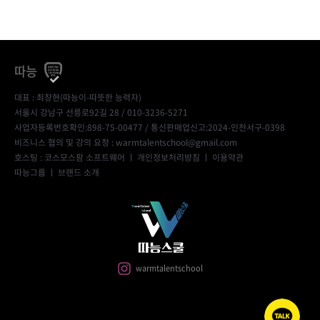
따능
대표 : 최창현(따능이-따뜻한 능력자)
서울시 강남구 선릉로92길 28 / 010-3236-5271
사업자등록번호확인:898-75-00477
/ 통신판매업신고:2024-인천서구-0398
비즈니스 협의 및 강의 요청 : warmtalentschool@gmail.com
호스팅 : 코스모스팜 소프트웨어 ㅣ
개인정보처리방침
ㅣ
이용약관
따능그룹
ㅣ
브랜드 소개
warmtalentschool