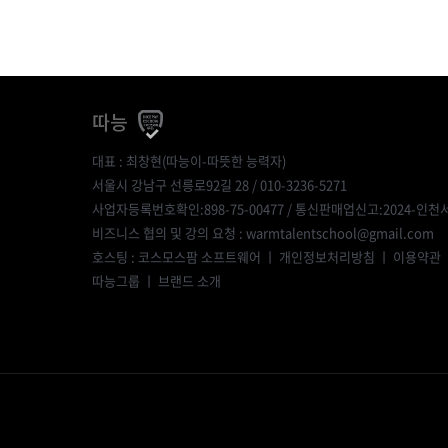
따능
대표 : 최창현(따능이-따뜻한 능력자)
서울시 강남구 선릉로92길 28 / 010-3236-5271
사업자등록번호확인:898-75-00477
/ 통신판매업신고:2024-인천서
비즈니스 협의 및 강의 요청 : warmtalentschool@gmail.com
호스팅 : 코스모스팜 소프트웨어 ㅣ
개인정보처리방침
ㅣ
이용약관
따능그룹
ㅣ
브랜드 소개