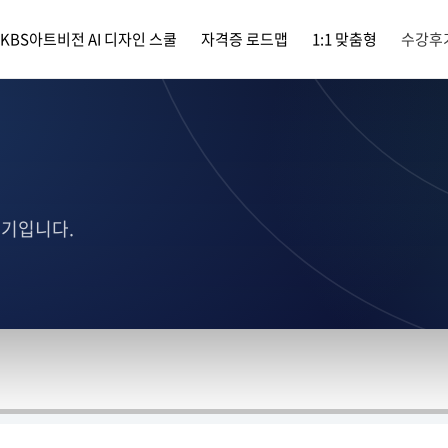
KBS아트비전 AI 디자인 스쿨
자격증 로드맵
1:1 맞춤형
수강후
후기입니다.