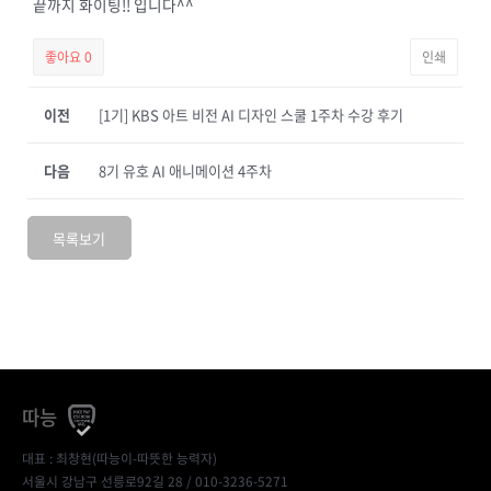
끝까지 화이팅!! 입니다^^
좋아요
0
인쇄
이전
[1기] KBS 아트 비전 AI 디자인 스쿨 1주차 수강 후기
다음
8기 유호 AI 애니메이션 4주차
목록보기
따능
대표 : 최창현(따능이-따뜻한 능력자)
서울시 강남구 선릉로92길 28 / 010-3236-5271