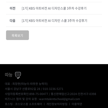
이전
[1기] KBS 아트비전 AI 디자인스쿨 3주차 수강후기
다음
[1기] KBS 아트비전 AI 디자인 스쿨 3주차 수강후기
목록보기
따능
대표 : 최창현(따능이-따뜻한 능력자)
서울시 강남구 선릉로92길 28 / 010-3236-5271
사업자등록번호확인:898-75-00477
/ 통신판매업신고:2024-인천서구-0398
비즈니스 협의 및 강의 요청 : warmtalentschool@gmail.com
호스팅 : 코스모스팜 소프트웨어 ㅣ
개인정보처리방침
ㅣ
이용약관