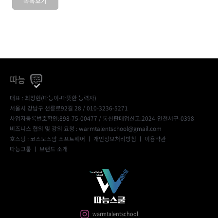
목록보기
따능
대표 : 최창현(따능이-따뜻한 능력자)
서울시 강남구 선릉로92길 28 / 010-3236-5271
사업자등록번호확인:898-75-00477
/ 통신판매업신고:2024-인천서구-0398
비즈니스 협의 및 강의 요청 : warmtalentschool@gmail.com
호스팅 : 코스모스팜 소프트웨어 ㅣ
개인정보처리방침
ㅣ
이용약관
따능그룹
ㅣ
브랜드 소개
warmtalentschool