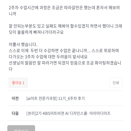
2주차 수업시간에 과정은 조금은 따라갈만은 했는데 혼자서 해보려
니까
잘 안되는부분도 있고 실패도 해봐야 할수있겠지 하면서 했더니 크레
딧이 쏠쏠하게 빠져나가더라구요
아뿔사 했습니다.
스스로 이제 두번 더 수강하면 수업은 끝나니까... 스스로 위로하며
다가오는 3주차 수업에 대한 두려움이 앞서네요
선생님의 말씀만 잘 따라가면 되겠지 믿음으로 조금 화이팅하겠습니
다
좋아요
1
인쇄
이전
[ai아트 전문가과정] 11기_6주차 후기
다음
[킌리]2기-KBS아트비젼 AI 디자인스쿨- 아리아디아즈