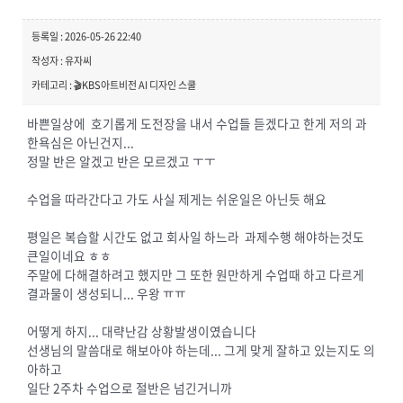
등록일 : 2026-05-26 22:40
작성자 : 유자씨
카테고리 : 🎬KBS아트비전 AI 디자인 스쿨
바쁜일상에 호기롭게 도전장을 내서 수업들 듣겠다고 한게 저의 과
한욕심은 아닌건지...
정말 반은 알겠고 반은 모르겠고 ㅜㅜ
수업을 따라간다고 가도 사실 제게는 쉬운일은 아닌듯 해요
평일은 복습할 시간도 없고 회사일 하느라 과제수행 해야하는것도
큰일이네요 ㅎㅎ
주말에 다해결하려고 했지만 그 또한 원만하게 수업때 하고 다르게
결과물이 생성되니... 우왕 ㅠㅠ
어떻게 하지... 대략난감 상황발생이였습니다
선생님의 말씀대로 해보아야 하는데... 그게 맞게 잘하고 있는지도 의
아하고
일단 2주차 수업으로 절반은 넘긴거니까