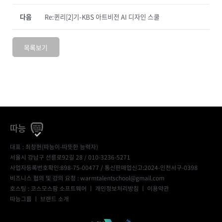
다음
Re:퀸리[2]기-KBS 아트비전 AI 디자인 스쿨
목록보기
따능
대표 : 최창현(따능이-따뜻한 능력자)
서울시 강남구 선릉로92길 28 / 010-3236-5271
사업자등록번호확인:898-75-00477
/ 통신판매업신고:2024-인천서구-0398
비즈니스 협의 및 강의 요청 : warmtalentschool@gmail.com
호스팅 : 코스모스팜 소프트웨어 ㅣ
개인정보처리방침
ㅣ
이용약관
따능그룹
ㅣ
브랜드 소개