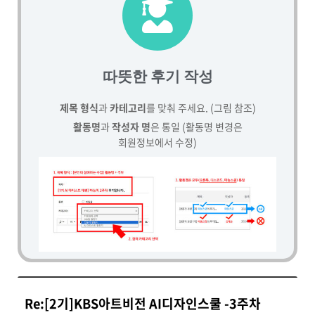
따뜻한 후기 작성
제목 형식
과
카테고리
를 맞춰 주세요. (그림 참조)
활동명
과
작성자 명
은 통일 (활동명 변경은
회원정보에서 수정)
Re:[2기]KBS아트비전 AI디자인스쿨 -3주차