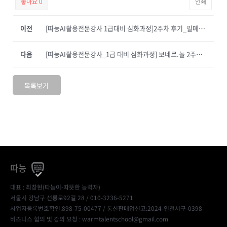
좋아요
0
인쇄
이전
[따능AI활용전문강사 1급대비 심화과정]2주차 후기_필메이커
다음
[따능AI활용전문강사_1급 대비 심화과정] 보네르.놀 2주차 후기입니다
목록보기
따능
대표 : 최창현(따능이-따뜻한 능력자)
서울시 강남구 선릉로92길 28 / 010-3236-5271
사업자등록번호확인:898-75-00477
/ 통신판매업신고:2024-인천서구-0398
비즈니스 협의 및 강의 요청 : warmtalentschool@gmail.com