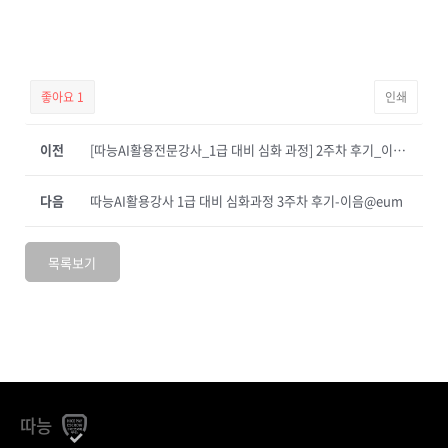
좋아요
1
인쇄
이전
[따능AI활용전문강사_1급 대비 심화 과정] 2주차 후기_이마블
다음
따능AI활용강사 1급 대비 심화과정 3주차 후기-이음@eum
목록보기
따능