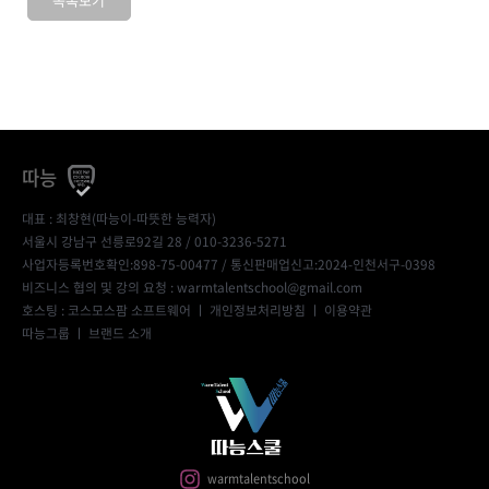
따능
대표 : 최창현(따능이-따뜻한 능력자)
서울시 강남구 선릉로92길 28 / 010-3236-5271
사업자등록번호확인:898-75-00477
/ 통신판매업신고:2024-인천서구-0398
비즈니스 협의 및 강의 요청 : warmtalentschool@gmail.com
호스팅 : 코스모스팜 소프트웨어 ㅣ
개인정보처리방침
ㅣ
이용약관
따능그룹
ㅣ
브랜드 소개
warmtalentschool