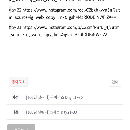
d
ay 22
https://www.instagram.com/reel/C2bxbkvvp5n/?ut
m_source=ig_web_copy_link&igsh=MzRlODBiNWFlZA==
d
ay 21
https://www.instagram.com/p/C2ZmfRBrU_4/?utm
_source=ig_web_copy_link&igsh=MzRlODBiNWFlZA==
좋아요
1
인쇄
이전
[100일 챌린지] 문비우스 Day 21~30
다음
[100일 챌린지]조아쓰 Day21-30
목록보기