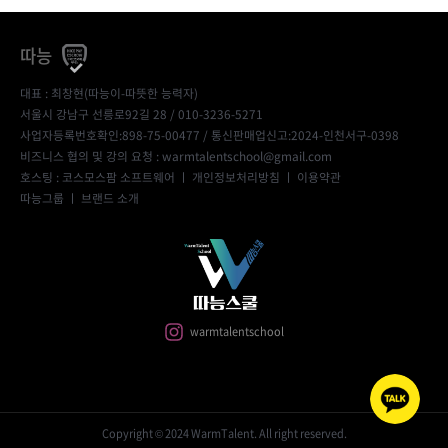
따능
대표 : 최창현(따능이-따뜻한 능력자)
서울시 강남구 선릉로92길 28 / 010-3236-5271
사업자등록번호확인:898-75-00477
/ 통신판매업신고:2024-인천서구-0398
비즈니스 협의 및 강의 요청 : warmtalentschool@gmail.com
호스팅 : 코스모스팜 소프트웨어 ㅣ
개인정보처리방침
ㅣ
이용약관
따능그룹
ㅣ
브랜드 소개
warmtalentschool
Copyright © 2024 WarmTalent. All right reserved.