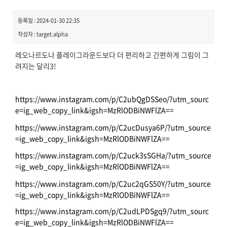
등록일 : 2024-01-30 22:35
작성자 : target.alpha
레오나르도나 플레이그라운드보다 더 편리하고 간편하게 그림이 그
려지는 달리3!
https://www.instagram.com/p/C2ubQgDSSeo/?utm_sourc
e=ig_web_copy_link&igsh=MzRlODBiNWFlZA==
https://www.instagram.com/p/C2ucDusya6P/?utm_source
=ig_web_copy_link&igsh=MzRlODBiNWFlZA==
https://www.instagram.com/p/C2uck3sSGHa/?utm_source
=ig_web_copy_link&igsh=MzRlODBiNWFlZA==
https://www.instagram.com/p/C2uc2qGS50Y/?utm_source
=ig_web_copy_link&igsh=MzRlODBiNWFlZA==
https://www.instagram.com/p/C2udLPDSgq9/?utm_sourc
e=ig_web_copy_link&igsh=MzRlODBiNWFlZA==