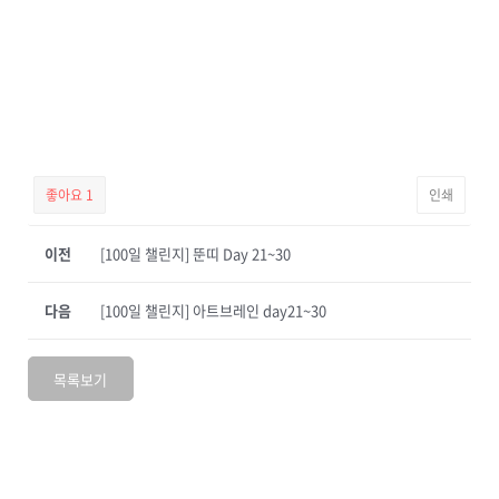
좋아요
1
인쇄
이전
[100일 챌린지] 뚠띠 Day 21~30
다음
[100일 챌린지] 아트브레인 day21~30
목록보기