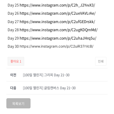
Day 25
https://www.instagram.com/p/C2h_J2YvvX3/
Day 26
https://www.instagram.com/p/C2ueVAVLrAe/
Day 27
https://www.instagram.com/p/C2ufGEDrskk/
Day 28
https://www.instagram.com/p/C2ugKDQrnMd/
Day 29
https://www.instagram.com/p/C2uhaJHrq5u/
Day 30
https://www.instagram.com/p/C2uiR37rVcB/
좋아요
1
인쇄
이전
[100일 챌린지] 그리피 Day 21~30
다음
[100일 챌린지] 글림캔버스 Day 21~30
목록보기