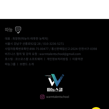
따능
대표 : 최창현(따능이-따뜻한 능력자)
서울시 강남구 선릉로92길 28 / 010-3236-5271
사업자등록번호확인:898-75-00477
/ 통신판매업신고:2024-인천서구-0398
비즈니스 협의 및 강의 요청 : warmtalentschool@gmail.com
호스팅 : 코스모스팜 소프트웨어 ㅣ
개인정보처리방침
ㅣ
이용약관
따능그룹
ㅣ
브랜드 소개
warmtalentschool