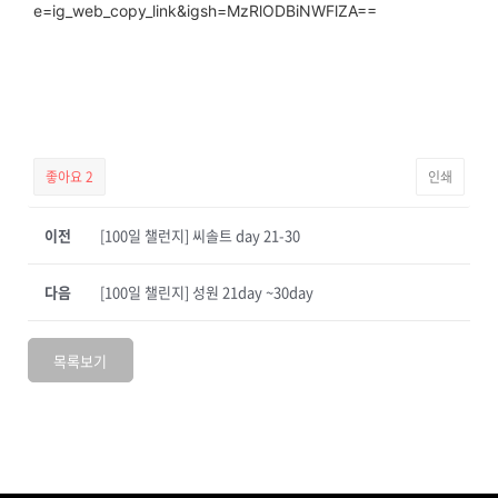
e=ig_web_copy_link&igsh=MzRlODBiNWFlZA==
좋아요
2
인쇄
이전
[100일 챌런지] 씨솔트 day 21-30
다음
[100일 챌린지] 성원 21day ~30day
목록보기