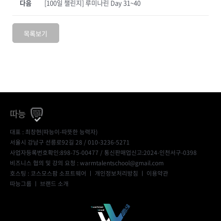
다음
[100일 챌린지] 루미나린 Day 31~40
목록보기
따능
대표 : 최창현(따능이-따뜻한 능력자)
서울시 강남구 선릉로92길 28 / 010-3236-5271
사업자등록번호확인:898-75-00477
/ 통신판매업신고:2024-인천서구-0398
비즈니스 협의 및 강의 요청 : warmtalentschool@gmail.com
호스팅 : 코스모스팜 소프트웨어 ㅣ
개인정보처리방침
ㅣ
이용약관
따능그룹
ㅣ
브랜드 소개