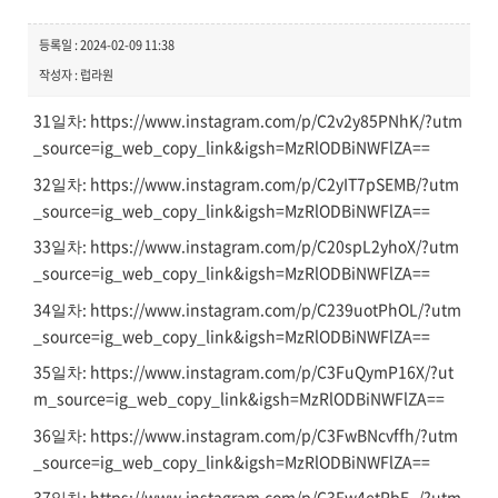
등록일 : 2024-02-09 11:38
작성자 : 럽라원
31
: https://www.instagram.com/p/C2v2y85PNhK/?utm
일차
_source=ig_web_copy_link&igsh=MzRlODBiNWFlZA==
32
: https://www.instagram.com/p/C2yIT7pSEMB/?utm
일차
_source=ig_web_copy_link&igsh=MzRlODBiNWFlZA==
33
: https://www.instagram.com/p/C20spL2yhoX/?utm
일차
_source=ig_web_copy_link&igsh=MzRlODBiNWFlZA==
34
: https://www.instagram.com/p/C239uotPhOL/?utm
일차
_source=ig_web_copy_link&igsh=MzRlODBiNWFlZA==
35
: https://www.instagram.com/p/C3FuQymP16X/?ut
일차
m_source=ig_web_copy_link&igsh=MzRlODBiNWFlZA==
36
: https://www.instagram.com/p/C3FwBNcvffh/?utm
일차
_source=ig_web_copy_link&igsh=MzRlODBiNWFlZA==
37
: https://www.instagram.com/p/C3Fw4etPbE_/?utm