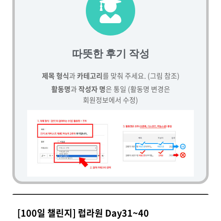
따뜻한 후기 작성
제목 형식
과
카테고리
를 맞춰 주세요. (그림 참조)
활동명
과
작성자 명
은 통일 (활동명 변경은
회원정보에서 수정)
[100일 챌린지] 럽라원 Day31~40