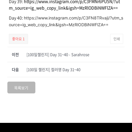
Day 39:
https://www.instagram.com/p/C3FMNr6PU5N/?ut
m_source=ig_web_copy_link&igsh=MzRlODBiNWFlZA==
Day 40:
https://www.instagram.com/p/C3FN8TRvaji/?utm_s
ource=ig_web_copy_link&igsh=MzRlODBiNWFlZA==
좋아요
1
인쇄
이전
[100일챌린지] Day 31~40 - Sarahrose
다음
[100일 챌린지] 컬러영 Day 31~40
목록보기