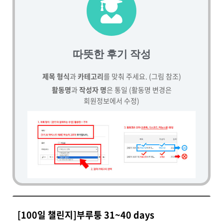
따뜻한 후기 작성
제목 형식
과
카테고리
를 맞춰 주세요. (그림 참조)
활동명
과
작성자 명
은 통일 (활동명 변경은
회원정보에서 수정)
[100일 챌린지]부루퉁 31~40 days