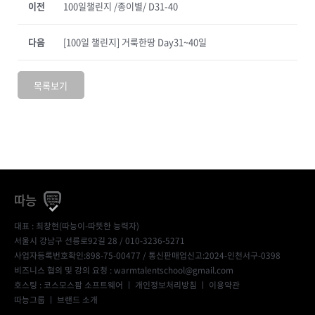
이전
100일챌린지 /종이별/ D31-40
다음
[100일 챌린지] 거룩한땅 Day31~40일
목록보기
따능
대표 : 최창현(따능이-따뜻한 능력자)
서울시 강남구 선릉로92길 28 / 010-3236-5271
사업자등록번호확인:898-75-00477
/ 통신판매업신고:2024-인천서구-0398
비즈니스 협의 및 강의 요청 : warmtalentschool@gmail.com
호스팅 : 코스모스팜 소프트웨어 ㅣ
개인정보처리방침
ㅣ
이용약관
따능그룹
ㅣ
브랜드 소개