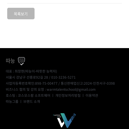
목록보기
따능
대표 : 최창현(따능이-따뜻한 능력자)
서울시 강남구 선릉로92길 28 / 010-3236-5271
사업자등록번호확인:898-75-00477
/ 통신판매업신고:2024-인천서구-0398
비즈니스 협의 및 강의 요청 : warmtalentschool@gmail.com
호스팅 : 코스모스팜 소프트웨어 ㅣ
개인정보처리방침
ㅣ
이용약관
따능그룹
ㅣ
브랜드 소개