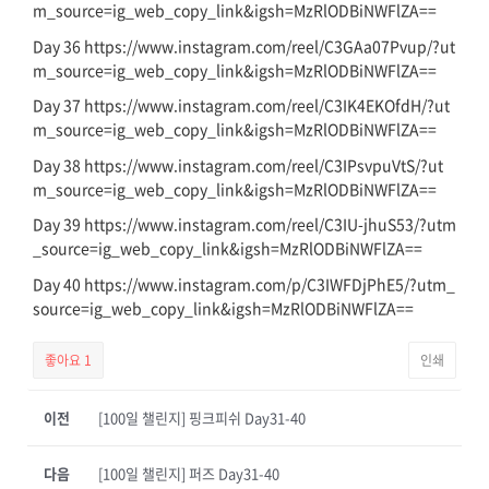
m_source=ig_web_copy_link&igsh=MzRlODBiNWFlZA==
Day 36 https://www.instagram.com/reel/C3GAa07Pvup/?ut
m_source=ig_web_copy_link&igsh=MzRlODBiNWFlZA==
Day 37 https://www.instagram.com/reel/C3IK4EKOfdH/?ut
m_source=ig_web_copy_link&igsh=MzRlODBiNWFlZA==
Day 38 https://www.instagram.com/reel/C3IPsvpuVtS/?ut
m_source=ig_web_copy_link&igsh=MzRlODBiNWFlZA==
Day 39 https://www.instagram.com/reel/C3IU-jhuS53/?utm
_source=ig_web_copy_link&igsh=MzRlODBiNWFlZA==
Day 40 https://www.instagram.com/p/C3IWFDjPhE5/?utm_
source=ig_web_copy_link&igsh=MzRlODBiNWFlZA==
좋아요
1
인쇄
이전
[100일 챌린지] 핑크피쉬 Day31-40
다음
[100일 챌린지] 퍼즈 Day31-40