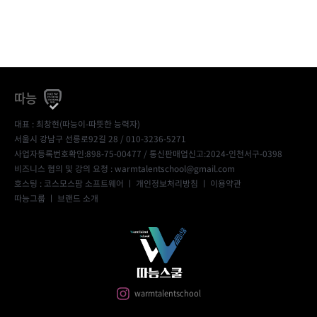
따능
대표 : 최창현(따능이-따뜻한 능력자)
서울시 강남구 선릉로92길 28 / 010-3236-5271
사업자등록번호확인:898-75-00477
/ 통신판매업신고:2024-인천서구-0398
비즈니스 협의 및 강의 요청 : warmtalentschool@gmail.com
호스팅 : 코스모스팜 소프트웨어 ㅣ
개인정보처리방침
ㅣ
이용약관
따능그룹
ㅣ
브랜드 소개
warmtalentschool