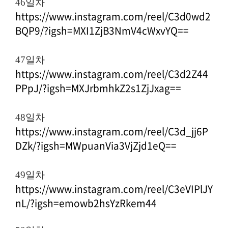
46일차
https://www.instagram.com/reel/C3d0wd2
BQP9/?igsh=MXI1ZjB3NmV4cWxvYQ==
47일차
https://www.instagram.com/reel/C3d2Z44
PPpJ/?igsh=MXJrbmhkZ2s1ZjJxag==
48일차
https://www.instagram.com/reel/C3d_jj6P
DZk/?igsh=MWpuanVia3VjZjd1eQ==
49일차
https://www.instagram.com/reel/C3eVIPlJY
nL/?igsh=emowb2hsYzRkem44