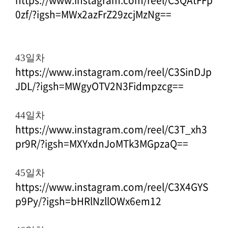
https://www.instagram.com/reel/C3QAtFFp
0zf/?igsh=MWx2azFrZ29zcjMzNg==
43일차
https://www.instagram.com/reel/C3SinDJp
JDL/?igsh=MWgyOTV2N3Fidmpzcg==
44일차
https://www.instagram.com/reel/C3T_xh3
pr9R/?igsh=MXYxdnJoMTk3MGpzaQ==
45일차
https://www.instagram.com/reel/C3X4GYS
p9Py/?igsh=bHRlNzllOWx6em12