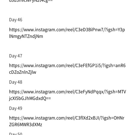
Day 46
https://www.instagram.com/reel/C3eD3BiPnw7/?igsh=Y3p
lNmgyNTZndjNm
Day 47
https://www.instagram.com/reel/C3eFEfGP1i5/?igsh=anR6
cDZoZnlnZjlw
Day 48
https://www.instagram.com/reel/C3eFyNdPqqx/?igsh=MTV
jcXI5bGJhMGdxdQ==
Day 49
https://www.instagram.com/reel/C3flXd2xBJI/?igsh=OHNr
ZGR6MWR3dXMz
Day 50