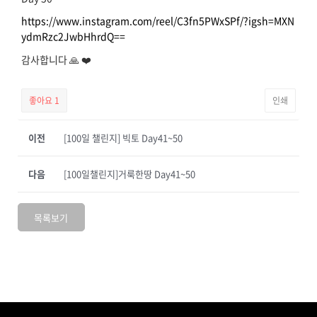
https://www.instagram.com/reel/C3fn5PWxSPf/?igsh=MXN
ydmRzc2JwbHhrdQ==
감사합니다 🙏 ❤️
좋아요
1
인쇄
이전
[100일 챌린지] 빅토 Day41~50
다음
[100일챌린지]거룩한땅 Day41~50
목록보기