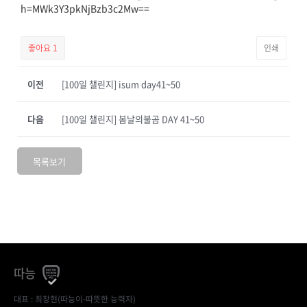
h=MWk3Y3pkNjBzb3c2Mw==
좋아요
1
인쇄
이전
[100일 챌린지] isum day41~50
다음
[100일 챌린지] 봄날의불곰 DAY 41~50
목록보기
따능
대표 : 최창현(따능이-따뜻한 능력자)