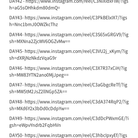
DAY42 - https://www.instagram.com/reel/C3NiXIdxFlW/?igs
h=aG5sOHhkdm80dmQ=
DAY43- https://www.instagram.com/reel/C3PkBElxIX7/?igs
h=Nnc1bmJ0OWZkcThz
DAY44- https://www.instagram.com/reel/C3S65xGRGV9/?ig
sh=MXNna2ZjcWV6OGZvMw==
DAY45- https://www.instagram.com/reel/C3VU2j_xKym/?ig
sh=dXRjNzNkdzVqaG9r
DAY46- https://www.instagram.com/reel/C3X7R37xCiH/?ig
sh=MW83YTN2ano0MjJpeg==
DAY47- https://www.instagram.com/reel/C3aGbgcReTf/?ig
sh=MW5tM2JsZ2llNGp5ZA==
DAY48- https://www.instagram.com/reel/C3dA374RqP2/?ig
sh=MXd6Y2x3bDd0cDdpYw==
DAY49- https://www.instagram.com/reel/C3dDcPWxmGE/?i
gsh=eWpvYndrb2FqbHVn
DAY50- https://www.instagram.com/reel/C3hbcIpxyEf/?igs