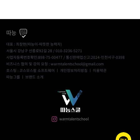
따능
대표 : 최창현(따능이-따뜻한 능력자)
서울시 강남구 선릉로92길 28 / 010-3236-5271
사업자등록번호확인:898-75-00477
/ 통신판매업신고:2024-인천서구-0398
비즈니스 협의 및 강의 요청 : warmtalentschool@gmail.com
호스팅 : 코스모스팜 소프트웨어 ㅣ
개인정보처리방침
ㅣ
이용약관
따능그룹
ㅣ
브랜드 소개
warmtalentschool