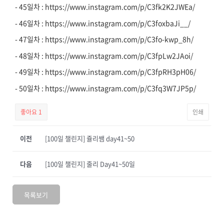
- 45일차 : https://www.instagram.com/p/C3fk2K2JWEa/
- 46일차 : https://www.instagram.com/p/C3foxbaJi__/
- 47일차 : https://www.instagram.com/p/C3fo-kwp_8h/
- 48일차 : https://www.instagram.com/p/C3fpLw2JAoi/
- 49일차 : https://www.instagram.com/p/C3fpRH3pH06/
- 50일차 : https://www.instagram.com/p/C3fq3W7JP5p/
좋아요
1
인쇄
이전
[100일 챌린지] 쥴리쌤 day41~50
다음
[100일 챌린지] 줄리 Day41~50일
목록보기