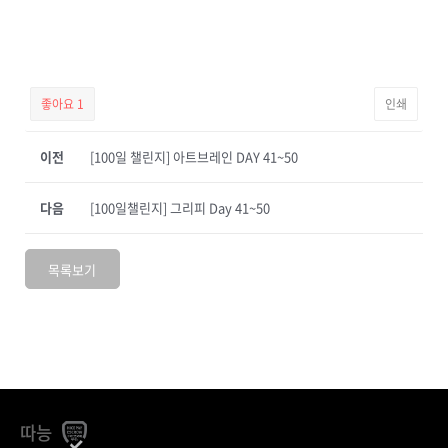
좋아요
1
인쇄
이전
[100일 챌린지] 아트브레인 DAY 41~50
다음
[100일챌린지] 그리피 Day 41~50
목록보기
따능