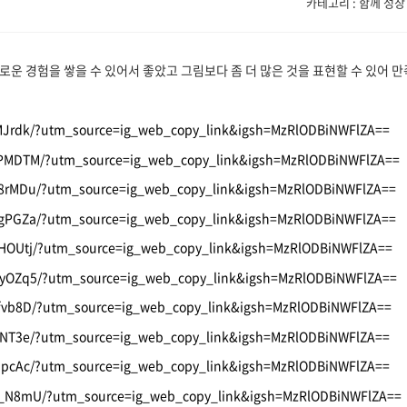
카테고리 : 함께 성장
로운 경험을 쌓을 수 있어서 좋았고 그림보다 좀 더 많은 것을 표현할 수 있어 
IMJrdk/?utm_source=ig_web_copy_link&igsh=MzRlODBiNWFlZA==
ruPMDTM/?utm_source=ig_web_copy_link&igsh=MzRlODBiNWFlZA==
5n8rMDu/?utm_source=ig_web_copy_link&igsh=MzRlODBiNWFlZA==
0qgPGZa/?utm_source=ig_web_copy_link&igsh=MzRlODBiNWFlZA==
VHOUtj/?utm_source=ig_web_copy_link&igsh=MzRlODBiNWFlZA==
BOyOZq5/?utm_source=ig_web_copy_link&igsh=MzRlODBiNWFlZA==
ofvb8D/?utm_source=ig_web_copy_link&igsh=MzRlODBiNWFlZA==
xjNT3e/?utm_source=ig_web_copy_link&igsh=MzRlODBiNWFlZA==
11pcAc/?utm_source=ig_web_copy_link&igsh=MzRlODBiNWFlZA==
mA_N8mU/?utm_source=ig_web_copy_link&igsh=MzRlODBiNWFlZA==