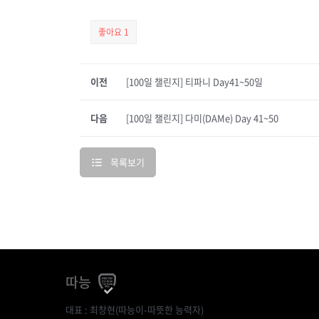
좋아요
1
이전
[100일 챌린지] 티파니 Day41~50일
다음
[100일 챌린지] 다미(DAMe) Day 41~50
목록보기
따능
대표 : 최창현(따능이-따뜻한 능력자)