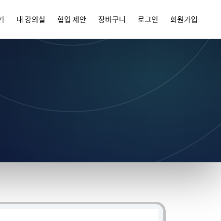
기
내 강의실
협업 제안
장바구니
로그인
회원가입