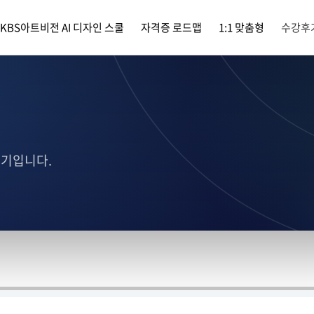
KBS아트비전 AI 디자인 스쿨
자격증 로드맵
1:1 맞춤형
수강후
후기입니다.