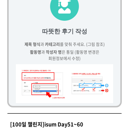
따뜻한 후기 작성
제목 형식
과
카테고리
를 맞춰 주세요. (그림 참조)
활동명
과
작성자 명
은 통일 (활동명 변경은
회원정보에서 수정)
[100일 챌린지]isum Day51~60