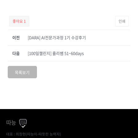
좋아요
1
인쇄
이전
[DARA] AI전문가과정 1기 수강후기
다음
[100일챌린지] 쥴리쌤 51~60days
목록보기
따능
대표 : 최창현(따능이-따뜻한 능력자)