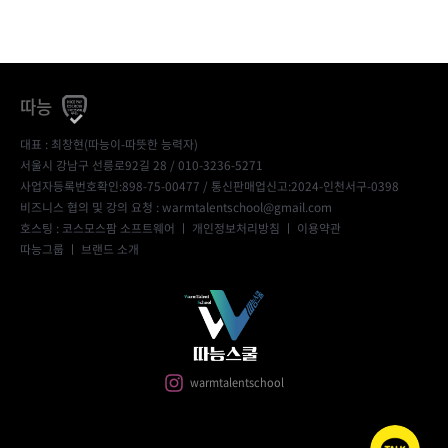
따능
대표 : 최창현(따능이-따뜻한 능력자)
서울시 강남구 선릉로92길 28 / 010-3236-5271
사업자등록번호확인:898-75-00477
/ 통신판매업신고:2024-인천서구-0398
비즈니스 협의 및 강의 요청 : warmtalentschool@gmail.com
호스팅 : 코스모스팜 소프트웨어 ㅣ
개인정보처리방침
ㅣ
이용약관
따능그룹
ㅣ
브랜드 소개
warmtalentschool