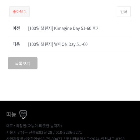
좋아요
1
인쇄
이전
[100일 챌린지] Kimagine Day 51-60 후기
다음
[100일 챌린지] 별이ON Day 51~60
목록보기
따능
대표 : 최창현(따능이-따뜻한 능력자)
서울시 강남구 선릉로92길 28 / 010-3236-5271
사업자등록번호확인:898-75-00477
/ 통신판매업신고:2024-인천서구-0398