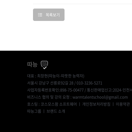
목록보기
따능
대표 : 최창현(따능이-따뜻한 능력자)
서울시 강남구 선릉로92길 28 / 010-3236-5271
사업자등록번호확인:898-75-00477
/ 통신판매업신고:2024-인천서
비즈니스 협의 및 강의 요청 : warmtalentschool@gmail.com
호스팅 : 코스모스팜 소프트웨어 ㅣ
개인정보처리방침
ㅣ
이용약관
따능그룹
ㅣ
브랜드 소개