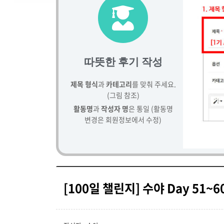
따뜻한 후기 작성
제목 형식
과
카테고리
를 맞춰 주세요.
(그림 참조)
활동명
과
작성자 명
은 통일 (활동명
변경은 회원정보에서 수정)
[100일 챌린지] 수야 Day 51~6