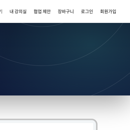
기
내 강의실
협업 제안
장바구니
로그인
회원가입