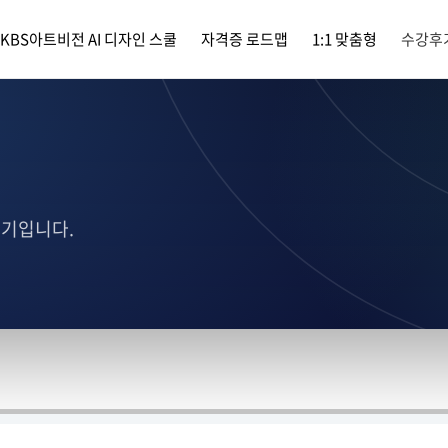
KBS아트비전 AI 디자인 스쿨
자격증 로드맵
1:1 맞춤형
수강후
후기입니다.