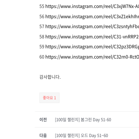
55
https://www.instagram.com/reel/C3xjW7Nx-A
56
https://www.instagram.com/reel/C3xZ1ekhIhr
57
https://www.instagram.com/reel/C3zsntyhFb
58
https://www.instagram.com/reel/C31-vnRRP2
59
https://www.instagram.com/reel/C32pz3DRGg
60
https://www.instagram.com/reel/C32rn0-RctO
감사합니다.
좋아요
1
이전
[100일 챌린지] 봄그린 Day 51-60
다음
[100일 챌린지] 오드 Day 51~60