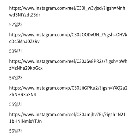
https://www.instagram.com/reel/C30I_w3vjsd/?igsh=Mnh
wd3NtYzdtZ3dr
52일차
https://www.instagram.com/p/C30JOODvUN_/?igsh=OHVk
cDc5MnJ0ZzRv
53일차
https://www.instagram.com/reel/C30JSv8PR2s/?igsh=bWh
zMzNha29kbGcx
54일차
https://www.instagram.com/p/C30JiiGPKu2/?igsh=YXQ2a2
ZhNHR3a3N4
55일차
https://www.instagram.com/reel/C30Jmjhv7Er/?igsh=N21
1bHNiNmlsYTJn
56일차