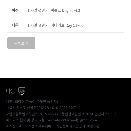
이전
[100일 챌린지] 씨솔트 Day 51~60
다음
[100일 챌린지] 아바카브 Day 51~60
목록보기
따능
대표 : 최창현(따능이-따뜻한 능력자)
서울시 강남구 선릉로92길 28 / 010-3236-5271
사업자등록번호확인:898-75-00477
/ 통신판매업신고:2024-인천서구-0398
비즈니스 협의 및 강의 요청 : warmtalentschool@gmail.com
호스팅 : 코스모스팜 소프트웨어 ㅣ
개인정보처리방침
ㅣ
이용약관