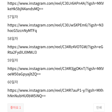
https://www.instagram.com/reel/C30Jr6APn4A/?igsh=MXV
keHk5bjN4andsMQ==
57일차
https://www.instagram.com/reel/C30JwSXPEm6/?igsh=N3
hocG5zcnNyMTFq
58일차
https://www.instagram.com/reel/C34Rz4VOTGW/?igsh=eG
Rta2FydXJ0MWJ3
59일차
https://www.instagram.com/reel/C34R3jgOKnT/?igsh=MXV
oeW50aGpyajltZQ==
60일차
https://www.instagram.com/reel/C34R7auP1-y/?igsh=MXh
hNnNubHU0bW5iNQ==
좋아요
1
인쇄