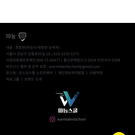
따능
대표 : 최창현(따능이-따뜻한 능력자)
서울시 강남구 선릉로92길 28 / 010-3236-5271
사업자등록번호확인:898-75-00477
/ 통신판매업신고:2024-인천서구-0398
비즈니스 협의 및 강의 요청 : warmtalentschool@gmail.com
호스팅 : 코스모스팜 소프트웨어 ㅣ
개인정보처리방침
ㅣ
이용약관
따능그룹
ㅣ
브랜드 소개
warmtalentschool