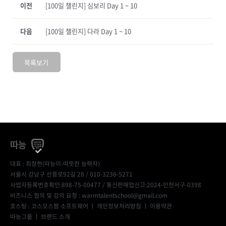
이전
[100일 챌린지] 심보리 Day 1 ~ 10
다음
[100일 챌린지] 다라 Day 1 ~ 10
목록보기
따능
대표 : 최창현(따능이-따뜻한 능력자)
서울시 강남구 선릉로92길 28 / 010-3236-5271
사업자등록번호확인:898-75-00477
/ 통신판매업신고:2024-인천서구-0398
비즈니스 협의 및 강의 요청 : warmtalentschool@gmail.com
호스팅 : 코스모스팜 소프트웨어 ㅣ
개인정보처리방침
ㅣ
이용약관
따능그룹
ㅣ
브랜드 소개