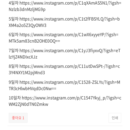
4일차 https://www.instagram.com/p/C1qXAmAS5N1/?igsh=
Nzlzb3dnMzljMG9p
5일차 https://www.instagram.com/p/C1t2fFBSYLQ/?igsh=b
XM4a2o5Z3QyOWV3
6일차 https://www.instagram.com/p/C1wX6xyyeYP/?igsh=
MTk5am83cnB2OHE0OQ==
7일차 https://www.instagram.com/p/C1yJ3fiyxvQ/?igsh=eT
lzYjZ4NDIxcXJz
8일차 https://www.instagram.com/p/C11utDwSPt-/?igsh=c
3Y4NXY1M2pjMnd3
9일차 https://www.instagram.com/p/C1528-ZSLYs/?igsh=M
TR3cHlwbHVqdDc0Nw==
10일차 https://www.instagram.com/p/C1547Ykyj_p/?igsh=c
WM2ZjN0dTN0Zmkw
좋아요
1
인쇄