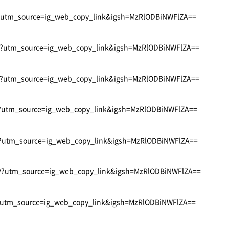
/?utm_source=ig_web_copy_link&igsh=MzRlODBiNWFlZA==
c/?utm_source=ig_web_copy_link&igsh=MzRlODBiNWFlZA==
J/?utm_source=ig_web_copy_link&igsh=MzRlODBiNWFlZA==
/?utm_source=ig_web_copy_link&igsh=MzRlODBiNWFlZA==
/?utm_source=ig_web_copy_link&igsh=MzRlODBiNWFlZA==
Z/?utm_source=ig_web_copy_link&igsh=MzRlODBiNWFlZA==
/?utm_source=ig_web_copy_link&igsh=MzRlODBiNWFlZA==