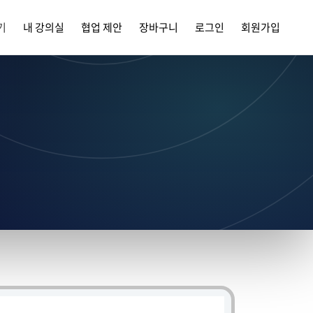
기
내 강의실
협업 제안
장바구니
로그인
회원가입