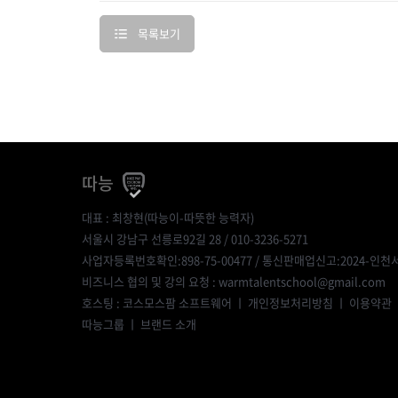
목록보기
따능
대표 : 최창현(따능이-따뜻한 능력자)
서울시 강남구 선릉로92길 28 / 010-3236-5271
사업자등록번호확인:898-75-00477
/ 통신판매업신고:2024-인천서
비즈니스 협의 및 강의 요청 : warmtalentschool@gmail.com
호스팅 : 코스모스팜 소프트웨어 ㅣ
개인정보처리방침
ㅣ
이용약관
따능그룹
ㅣ
브랜드 소개