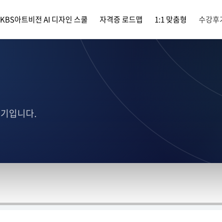
KBS아트비전 AI 디자인 스쿨
자격증 로드맵
1:1 맞춤형
수강후
후기입니다.