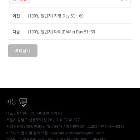
이전
[100일 챌린지] 지영 Day 51 ~ 60
다음
[100일 챌린지] 다미(DAMe) Day 51~60
목록보기
따능
대표 : 최창현(따능이-따뜻한 능력자)
서울시 강남구 선릉로92길 28 / 010-3236-5271
사업자등록번호확인:898-75-00477
/ 통신판매업신고:2024-인천서구-0398
비즈니스 협의 및 강의 요청 : warmtalentschool@gmail.com
호스팅 : 코스모스팜 소프트웨어 ㅣ
개인정보처리방침
ㅣ
이용약관