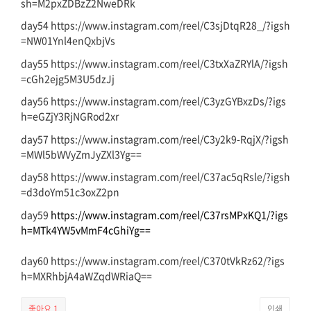
sh=M2pxZDBzZ2NweDRk
day54 https://www.instagram.com/reel/C3sjDtqR28_/?igsh
=NW01Ynl4enQxbjVs
day55 https://www.instagram.com/reel/C3txXaZRYlA/?igsh
=cGh2ejg5M3U5dzJj
day56 https://www.instagram.com/reel/C3yzGYBxzDs/?igs
h=eGZjY3RjNGRod2xr
day57 https://www.instagram.com/reel/C3y2k9-RqjX/?igsh
=MWl5bWVyZmJyZXl3Yg==
day58 https://www.instagram.com/reel/C37ac5qRsle/?igsh
=d3doYm51c3oxZ2pn
day59
https://www.instagram.com/reel/C37rsMPxKQ1/?igs
h=MTk4YW5vMmF4cGhiYg==
day60 https://www.instagram.com/reel/C370tVkRz62/?igs
h=MXRhbjA4aWZqdWRiaQ==
좋아요
1
인쇄