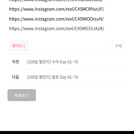
https://www.instagram.com/reel/C4SMCRYxzUF/
https://www.instagram.com/reel/C4SMIOOrzuH/
https://www.instagram.com/reel/C4SM533JAzR/
좋아요
1
인쇄
이전
[100일 챌린지] 수야 Day 61~70
다음
[100일 챌린지] 힐토 Day 61~70
목록보기