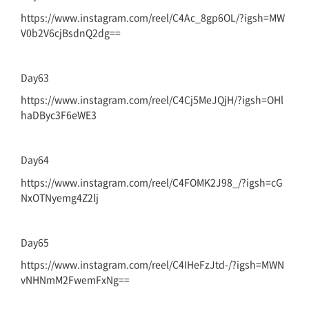
https://www.instagram.com/reel/C4Ac_8gp6OL/?igsh=MW
V0b2V6cjBsdnQ2dg==
Day63
https://www.instagram.com/reel/C4Cj5MeJQjH/?igsh=OHl
haDByc3F6eWE3
Day64
https://www.instagram.com/reel/C4FOMK2J98_/?igsh=cG
NxOTNyemg4Z2lj
Day65
https://www.instagram.com/reel/C4IHeFzJtd-/?igsh=MWN
vNHNmM2FwemFxNg==