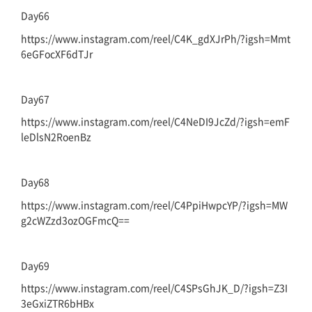
Day66
https://www.instagram.com/reel/C4K_gdXJrPh/?igsh=Mmt
6eGFocXF6dTJr
Day67
https://www.instagram.com/reel/C4NeDI9JcZd/?igsh=emF
leDlsN2RoenBz
Day68
https://www.instagram.com/reel/C4PpiHwpcYP/?igsh=MW
g2cWZzd3ozOGFmcQ==
Day69
https://www.instagram.com/reel/C4SPsGhJK_D/?igsh=Z3I
3eGxiZTR6bHBx