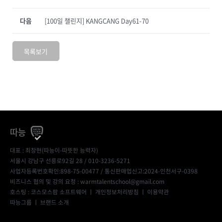
다음
[100일 챌린지] KANGCANG Day61-70
목록보기
따능
대표 : 최창현(따능이-따뜻한 능력자)
서울시 강남구 선릉로92길 28 / 010-3236-5271
사업자등록번호확인:898-75-00477
/ 통신판매업신고:2024-인천서구-0398
비즈니스 협의 및 강의 요청 : warmtalentschool@gmail.com
호스팅 : 코스모스팜 소프트웨어 ㅣ
개인정보처리방침
ㅣ
이용약관
따능그룹
ㅣ
브랜드 소개