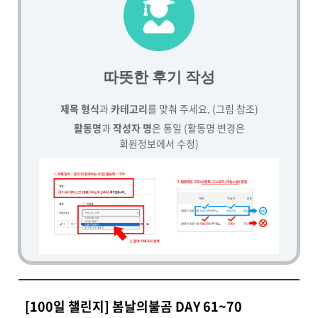
따뜻한 후기 작성
제목 형식
과
카테고리
를 맞춰 주세요. (그림 참조)
활동명
과
작성자 명
은 통일 (활동명 변경은
회원정보에서 수정)
[100일 챌린지] 봄날의불곰 DAY 61~70