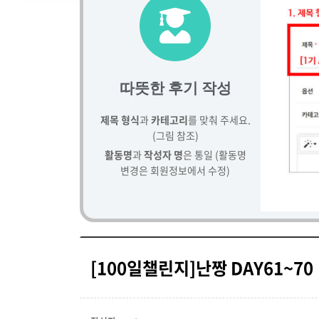
따뜻한 후기 작성
제목 형식
과
카테고리
를 맞춰 주세요.
(그림 참조)
활동명
과
작성자 명
은 통일 (활동명
변경은 회원정보에서 수정)
[100일챌린지]난짱 DAY61~70