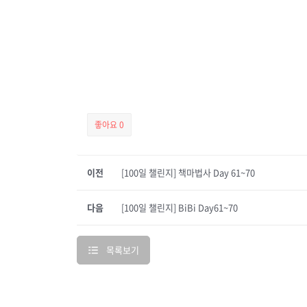
좋아요
0
이전
[100일 챌린지] 책마법사 Day 61~70
다음
[100일 챌린지] BiBi Day61~70
목록보기