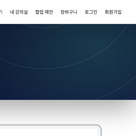
기
내 강의실
협업 제안
장바구니
로그인
회원가입