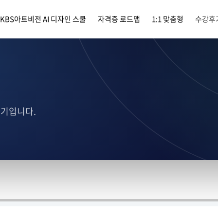
KBS아트비전 AI 디자인 스쿨
자격증 로드맵
1:1 맞춤형
수강후
후기입니다.