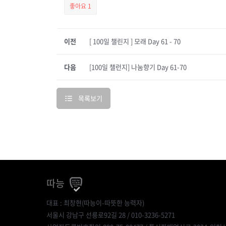
좋아요
1
이전
[ 100일 챌린지 ] 모래 Day 61 - 70
다음
[100일 챌런지] 나눔향기 Day 61-70
목록보기
따능
대표 : 최창현(따능이-따뜻한 능력자)
서울시 강남구 선릉로92길 28 / 010-3236-5271