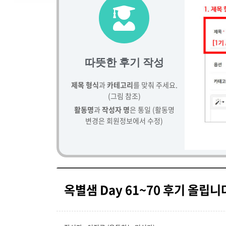
따뜻한 후기 작성
제목 형식
과
카테고리
를 맞춰 주세요.
(그림 참조)
활동명
과
작성자 명
은 통일 (활동명
변경은 회원정보에서 수정)
옥별샘 Day 61~70 후기 올립니