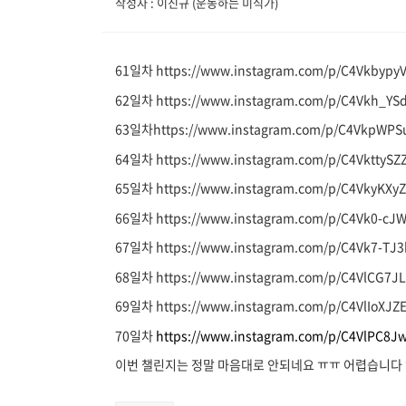
작성자 : 이진규 (운동하는 미식가)
61일차 https://www.instagram.com/p/C4Vkbypy
62일차 https://www.instagram.com/p/C4Vkh_YSd
63일차https://www.instagram.com/p/C4VkpWPS
64일차 https://www.instagram.com/p/C4VkttySZ
65일차 https://www.instagram.com/p/C4VkyKXy
66일차 https://www.instagram.com/p/C4Vk0-cJW
67일차 https://www.instagram.com/p/C4Vk7-TJ3
68일차 https://www.instagram.com/p/C4VlCG7J
69일차 https://www.instagram.com/p/C4VlIoXJZ
70일차
https://www.instagram.com/p/C4VlPC8J
이번 챌린지는 정말 마음대로 안되네요 ㅠㅠ 어렵습니다