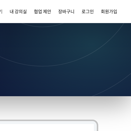
기
내 강의실
협업 제안
장바구니
로그인
회원가입