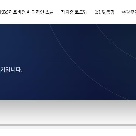
KBS아트비전 AI 디자인 스쿨
자격증 로드맵
1:1 맞춤형
수강후
후기입니다.