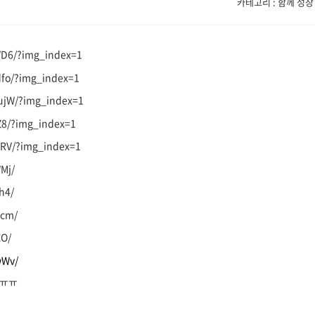
카테고리 : 함께 성장
VD6/?img_index=1
fo/?img_index=1
ujW/?img_index=1
Z8/?img_index=1
ZRV/?img_index=1
Mj/
h4/
Lcm/
EO/
wWv/
 ㅠㅠ