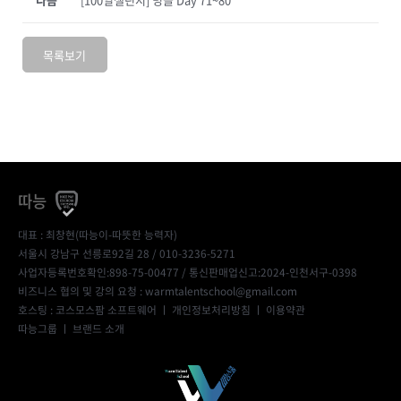
목록보기
따능
대표 : 최창현(따능이-따뜻한 능력자)
서울시 강남구 선릉로92길 28 / 010-3236-5271
사업자등록번호확인:898-75-00477
/ 통신판매업신고:2024-인천서구-0398
비즈니스 협의 및 강의 요청 : warmtalentschool@gmail.com
호스팅 : 코스모스팜 소프트웨어 ㅣ
개인정보처리방침
ㅣ
이용약관
따능그룹
ㅣ
브랜드 소개